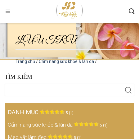
Skip
to
content
LƯU TRỮ
Trang chủ
/
Cẩm nang sức khỏe & làn da
/
TÌM KIẾM
DANH MỤC
5 (1)
Cẩm nang sức khỏe & làn da
5 (1)
Mẹo vặt làm đẹp
5 (1)