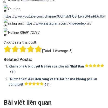
Youtube:
https://www.youtube.com/channel/UChtyMIrQGHux9QAImRb6JUw
Instagram:
https://www.instagram.com/khoededep.vn/
Hotline: 0869172737
Click to rate this post!
[Total:
1
Average:
5
]
Related Posts:
Khám phá 6 bí quyết trẻ lâu của phụ nữ Nhật Bản
5 (1)
“Nước thần” đậu đen rang và ti tỉ lợi ích mà không phải ai
cũng biết
5 (1)
Bài viết liên quan