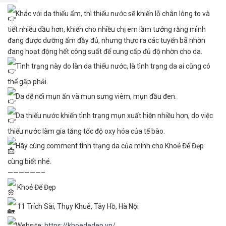
Khác với da thiếu ẩm, thì thiếu nước sẽ khiến lỗ chân lông to và
tiết nhiều dầu hơn, khiến cho nhiều chị em lầm tưởng rằng mình
đang được dưỡng ẩm đầy đủ, nhưng thực ra các tuyến bã nhờn
đang hoạt động hết công suất để cung cấp đủ độ nhờn cho da.
Tình trạng này do làn da thiếu nước, là tình trạng da ai cũng có
thể gặp phải.
Da dễ nổi mụn ẩn và mụn sưng viêm, mụn đầu đen.
Da thiếu nước khiến tình trạng mụn xuất hiện nhiều hơn, do việc
thiếu nước làm gia tăng tốc độ oxy hóa của tế bào.
Hãy cùng comment tình trạng da của mình cho Khoẻ Để Đẹp
cùng biết nhé.
——————–
Khoẻ Để Đẹp
11 Trích Sài, Thụy Khuê, Tây Hồ, Hà Nội
Website:
https://khoededep.vn/