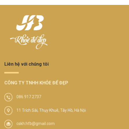
Liên hệ với chúng tôi
CÔNG TY TNHH KHỎE ĐỂ ĐẸP
086.917.2737
11 Trích Sài, Thụy Khuê, Tây Hồ, Hà Nội
cskh.hfb@gmail.com