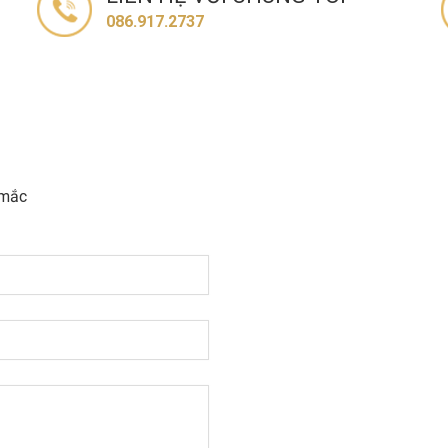
086.917.2737
 mắc