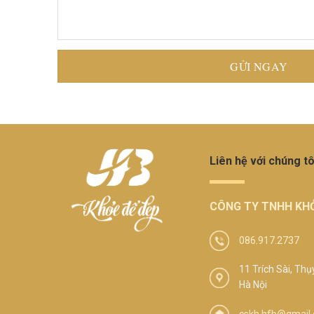
Liên hệ với chúng tô
CÔNG TY TNHH KHỎ
086.917.2737
11 Trích Sài, Thụ
Hà Nội