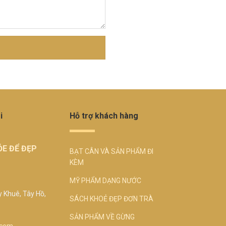
i
Hỗ trợ khách hàng
E ĐỂ ĐẸP
BẠT CÂN VÀ SẢN PHẨM ĐI
KÈM
MỸ PHẨM DẠNG NƯỚC
y Khuê, Tây Hồ,
SÁCH KHOẺ ĐẸP ĐƠN TRÀ
SẢN PHẨM VỀ GỪNG