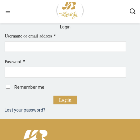
Skip
to
content
Login
Username or email address
*
Password
*
Remember me
Log in
Lost your password?