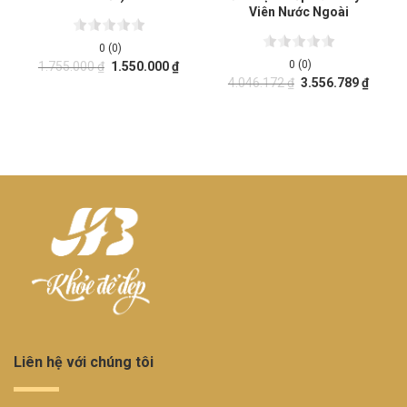
Viên Nước Ngoài
0 (0)
0 (0)
1.755.000
₫
1.550.000
₫
4.046.172
₫
3.556.789
₫
Liên hệ với chúng tôi