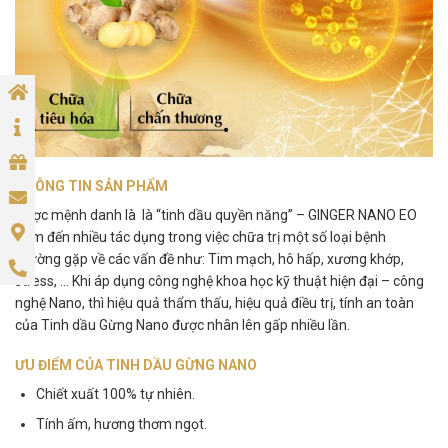
THÔNG TIN SẢN PHẨM
Được mệnh danh là là “tinh dầu quyền năng” – GINGER NANO EO
đem đến nhiều tác dụng trong việc chữa trị một số loại bệnh
thường gặp về các vấn đề như: Tim mạch, hô hấp, xương khớp,
stress, … Khi áp dụng công nghệ khoa học kỹ thuật hiện đại – công
nghệ Nano, thì hiệu quả thẩm thấu, hiệu quả điều trị, tính an toàn
của Tinh dầu Gừng Nano được nhân lên gấp nhiều lần.
ƯU ĐIỂM CỦA TINH DẦU GỪNG NANO
Chiết xuất 100% tự nhiên.
Tính ấm, hương thơm ngọt.