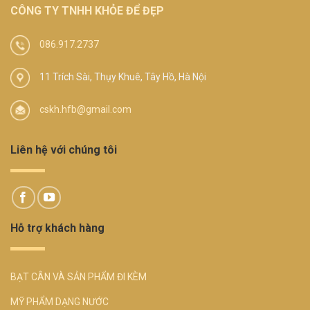
CÔNG TY TNHH KHỎE ĐỂ ĐẸP
086.917.2737
11 Trích Sài, Thụy Khuê, Tây Hồ, Hà Nội
cskh.hfb@gmail.com
Liên hệ với chúng tôi
Hỗ trợ khách hàng
BẠT CÂN VÀ SẢN PHẨM ĐI KÈM
MỸ PHẨM DẠNG NƯỚC