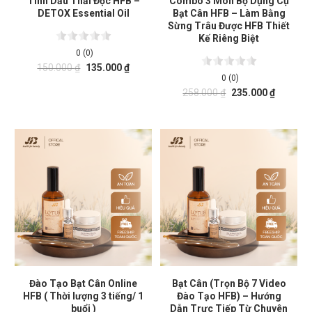
Tinh Dầu Thải Độc HFB –
Combo 3 Món Bộ Dụng Cụ
DETOX Essential Oil
Bạt Cân HFB – Làm Bằng
Sừng Trâu Được HFB Thiết
Kế Riêng Biệt
0 (0)
150.000
₫
135.000
₫
0 (0)
258.000
₫
235.000
₫
Đào Tạo Bạt Cân Online
Bạt Cân (Trọn Bộ 7 Video
HFB ( Thời lượng 3 tiếng/ 1
Đào Tạo HFB) – Hướng
buổi )
Dẫn Trực Tiếp Từ Chuyên