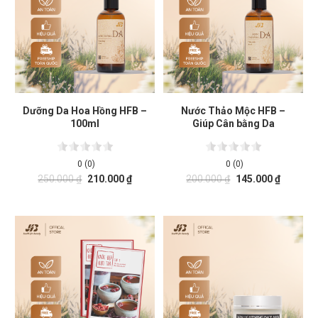
Dưỡng Da Hoa Hồng HFB –
Nước Thảo Mộc HFB –
100ml
Giúp Cân bằng Da
0 (0)
0 (0)
250.000
₫
210.000
₫
200.000
₫
145.000
₫