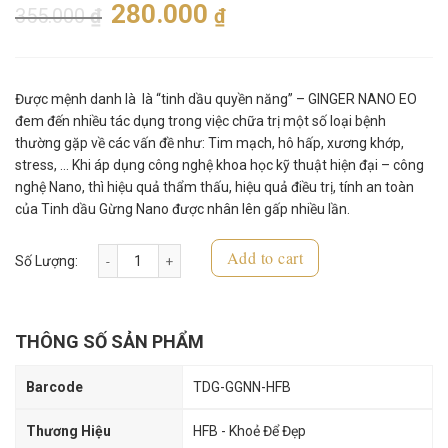
280.000
355.000
₫
₫
Được mệnh danh là là “tinh dầu quyền năng” – GINGER NANO EO
đem đến nhiều tác dụng trong việc chữa trị một số loại bệnh
thường gặp về các vấn đề như: Tim mạch, hô hấp, xương khớp,
stress, … Khi áp dụng công nghệ khoa học kỹ thuật hiện đại – công
nghệ Nano, thì hiệu quả thẩm thấu, hiệu quả điều trị, tính an toàn
của Tinh dầu Gừng Nano được nhân lên gấp nhiều lần.
Add to cart
Tinh Dầu Gừng - Ginger Nano EO quantity
THÔNG SỐ SẢN PHẨM
Barcode
TDG-GGNN-HFB
Thương Hiệu
HFB - Khoẻ Để Đẹp