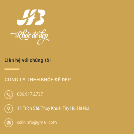
Liên hệ với chúng tôi
CÔNG TY TNHH KHỎE ĐỂ ĐẸP
086.917.2737
11 Trích Sài, Thụy Khuê, Tây Hồ, Hà Nội
cskh.hfb@gmail.com