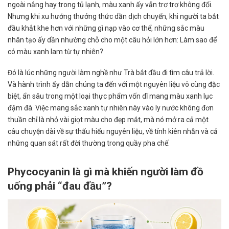
ngoài nắng hay trong tủ lạnh, màu xanh ấy vẫn trơ trơ không đổi.
Nhưng khi xu hướng thưởng thức dần dịch chuyển, khi người ta bắt
đầu khắt khe hơn với những gì nạp vào cơ thể, những sắc màu
nhân tạo ấy dần nhường chỗ cho một câu hỏi lớn hơn: Làm sao để
có màu xanh lam từ tự nhiên?
Đó là lúc những người làm nghề như Trà bắt đầu đi tìm câu trả lời.
Và hành trình ấy dẫn chúng ta đến với một nguyên liệu vô cùng đặc
biệt, ẩn sâu trong một loại thực phẩm vốn dĩ mang màu xanh lục
đậm đà. Việc mang sắc xanh tự nhiên này vào ly nước không đơn
thuần chỉ là nhỏ vài giọt màu cho đẹp mắt, mà nó mở ra cả một
câu chuyện dài về sự thấu hiểu nguyên liệu, về tính kiên nhẫn và cả
những quan sát rất đời thường trong quầy pha chế.
Phycocyanin là gì mà khiến người làm đồ
uống phải “đau đầu”?