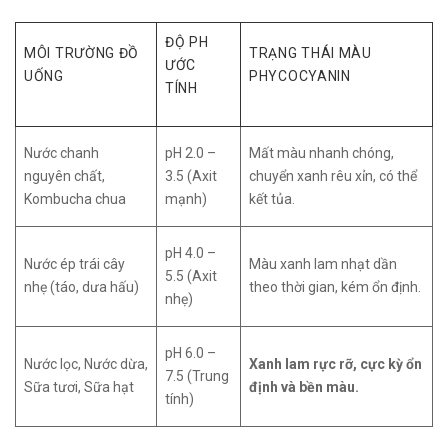
ĐỘ PH
MÔI TRƯỜNG ĐỒ
TRẠNG THÁI MÀU
ƯỚC
UỐNG
PHYCOCYANIN
TÍNH
Nước chanh
pH 2.0 –
Mất màu nhanh chóng,
nguyên chất,
3.5 (Axit
chuyển xanh rêu xỉn, có thể
Kombucha chua
mạnh)
kết tủa.
pH 4.0 –
Nước ép trái cây
Màu xanh lam nhạt dần
5.5 (Axit
nhẹ (táo, dưa hấu)
theo thời gian, kém ổn định.
nhẹ)
pH 6.0 –
Nước lọc, Nước dừa,
Xanh lam rực rỡ, cực kỳ ổn
7.5 (Trung
Sữa tươi, Sữa hạt
định và bền màu.
tính)