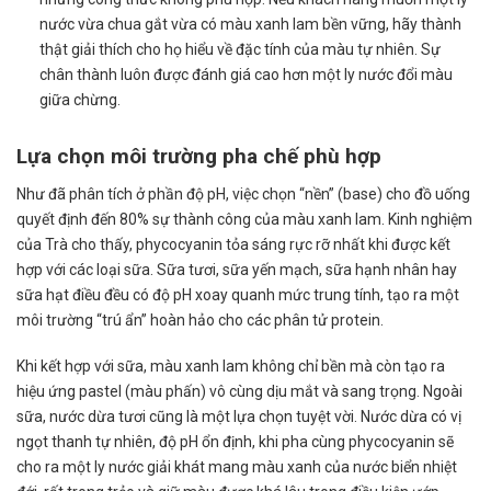
nước vừa chua gắt vừa có màu xanh lam bền vững, hãy thành
thật giải thích cho họ hiểu về đặc tính của màu tự nhiên. Sự
chân thành luôn được đánh giá cao hơn một ly nước đổi màu
giữa chừng.
Lựa chọn môi trường pha chế phù hợp
Như đã phân tích ở phần độ pH, việc chọn “nền” (base) cho đồ uống
quyết định đến 80% sự thành công của màu xanh lam. Kinh nghiệm
của Trà cho thấy, phycocyanin tỏa sáng rực rỡ nhất khi được kết
hợp với các loại sữa. Sữa tươi, sữa yến mạch, sữa hạnh nhân hay
sữa hạt điều đều có độ pH xoay quanh mức trung tính, tạo ra một
môi trường “trú ẩn” hoàn hảo cho các phân tử protein.
Khi kết hợp với sữa, màu xanh lam không chỉ bền mà còn tạo ra
hiệu ứng pastel (màu phấn) vô cùng dịu mắt và sang trọng. Ngoài
sữa, nước dừa tươi cũng là một lựa chọn tuyệt vời. Nước dừa có vị
ngọt thanh tự nhiên, độ pH ổn định, khi pha cùng phycocyanin sẽ
cho ra một ly nước giải khát mang màu xanh của nước biển nhiệt