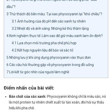
đầu”?
3
Thử thách độ bền màu: Tại sao phycocyanin lại “khó chiều”?
3.1
Ảnh hưởng của độ pH đến sắc xanh tự nhiên
3.2
Nhiệt độ và ánh sáng: Những kẻ thù thầm lặng
4
Kinh nghiệm thực tế: Làm sao để giữ màu xanh lam ổn định?
4.1
Lựa chọn môi trường pha chế phù hợp
4.2
Kết hợp nguyên liệu để bảo vệ sắc tố
5
Những lưu ý khi ứng dụng phycocyanin vào thực đơn
6
Các câu hỏi thường gặp về phycocyanin trong đồ uống
7
Lời kết từ góc nhìn của người làm nghề
Điểm nhấn của bài viết:
Bản chất của sắc xanh:
Phycocyanin không chỉ là màu sắc, nó
là một protein tự nhiên chiết xuất từ tảo xoắn, đòi hỏi sự thấu
hiểu khi pha chế.