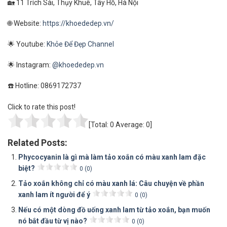
🏡 11 Trích Sài, Thụy Khuê, Tây Hồ, Hà Nội
🌐 Website:
https://khoededep.vn/
🌟 Youtube:
Khỏe Để Đẹp Channel
🌟 Instagram:
@khoededep.vn
☎️ Hotline: 0869172737
Click to rate this post!
[Total:
0
Average:
0
]
Related Posts:
Phycocyanin là gì mà làm tảo xoắn có màu xanh lam đặc
biệt?
0 (0)
Tảo xoắn không chỉ có màu xanh lá: Câu chuyện về phần
xanh lam ít người để ý
0 (0)
Nếu có một dòng đồ uống xanh lam từ tảo xoắn, bạn muốn
nó bắt đầu từ vị nào?
0 (0)