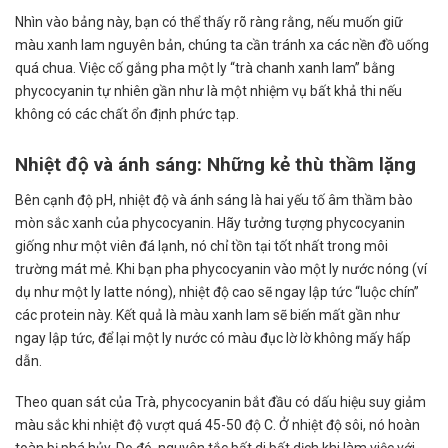
Nhìn vào bảng này, bạn có thể thấy rõ ràng rằng, nếu muốn giữ
màu xanh lam nguyên bản, chúng ta cần tránh xa các nền đồ uống
quá chua. Việc cố gắng pha một ly “trà chanh xanh lam” bằng
phycocyanin tự nhiên gần như là một nhiệm vụ bất khả thi nếu
không có các chất ổn định phức tạp.
Nhiệt độ và ánh sáng: Những kẻ thù thầm lặng
Bên cạnh độ pH, nhiệt độ và ánh sáng là hai yếu tố âm thầm bào
mòn sắc xanh của phycocyanin. Hãy tưởng tượng phycocyanin
giống như một viên đá lạnh, nó chỉ tồn tại tốt nhất trong môi
trường mát mẻ. Khi bạn pha phycocyanin vào một ly nước nóng (ví
dụ như một ly latte nóng), nhiệt độ cao sẽ ngay lập tức “luộc chín”
các protein này. Kết quả là màu xanh lam sẽ biến mất gần như
ngay lập tức, để lại một ly nước có màu đục lờ lờ không mấy hấp
dẫn.
Theo quan sát của Trà, phycocyanin bắt đầu có dấu hiệu suy giảm
màu sắc khi nhiệt độ vượt quá 45-50 độ C. Ở nhiệt độ sôi, nó hoàn
toàn bị phá hủy. Do đó, nguyên tắc bất di bất dịch khi làm việc với