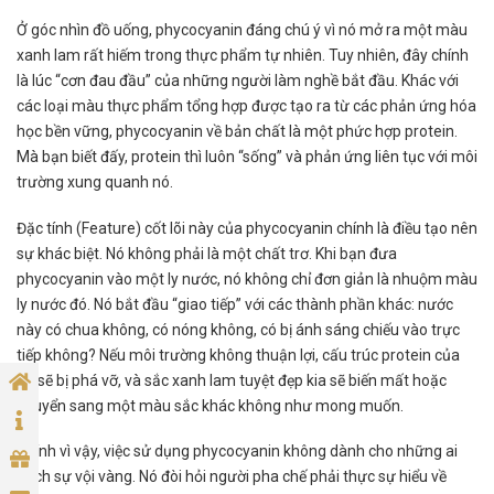
Ở góc nhìn đồ uống, phycocyanin đáng chú ý vì nó mở ra một màu
xanh lam rất hiếm trong thực phẩm tự nhiên. Tuy nhiên, đây chính
là lúc “cơn đau đầu” của những người làm nghề bắt đầu. Khác với
các loại màu thực phẩm tổng hợp được tạo ra từ các phản ứng hóa
học bền vững, phycocyanin về bản chất là một phức hợp protein.
Mà bạn biết đấy, protein thì luôn “sống” và phản ứng liên tục với môi
trường xung quanh nó.
Đặc tính (Feature) cốt lõi này của phycocyanin chính là điều tạo nên
sự khác biệt. Nó không phải là một chất trơ. Khi bạn đưa
phycocyanin vào một ly nước, nó không chỉ đơn giản là nhuộm màu
ly nước đó. Nó bắt đầu “giao tiếp” với các thành phần khác: nước
này có chua không, có nóng không, có bị ánh sáng chiếu vào trực
tiếp không? Nếu môi trường không thuận lợi, cấu trúc protein của
nó sẽ bị phá vỡ, và sắc xanh lam tuyệt đẹp kia sẽ biến mất hoặc
chuyển sang một màu sắc khác không như mong muốn.
Chính vì vậy, việc sử dụng phycocyanin không dành cho những ai
thích sự vội vàng. Nó đòi hỏi người pha chế phải thực sự hiểu về