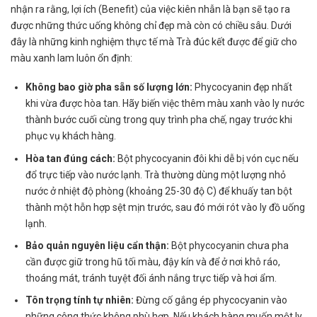
nhận ra rằng, lợi ích (Benefit) của việc kiên nhẫn là bạn sẽ tạo ra
được những thức uống không chỉ đẹp mà còn có chiều sâu. Dưới
đây là những kinh nghiệm thực tế mà Trà đúc kết được để giữ cho
màu xanh lam luôn ổn định:
Không bao giờ pha sẵn số lượng lớn:
Phycocyanin đẹp nhất
khi vừa được hòa tan. Hãy biến việc thêm màu xanh vào ly nước
thành bước cuối cùng trong quy trình pha chế, ngay trước khi
phục vụ khách hàng.
Hòa tan đúng cách:
Bột phycocyanin đôi khi dễ bị vón cục nếu
đổ trực tiếp vào nước lạnh. Trà thường dùng một lượng nhỏ
nước ở nhiệt độ phòng (khoảng 25-30 độ C) để khuấy tan bột
thành một hỗn hợp sệt mịn trước, sau đó mới rót vào ly đồ uống
lạnh.
Bảo quản nguyên liệu cẩn thận:
Bột phycocyanin chưa pha
cần được giữ trong hũ tối màu, đậy kín và để ở nơi khô ráo,
thoáng mát, tránh tuyệt đối ánh nắng trực tiếp và hơi ẩm.
Tôn trọng tính tự nhiên:
Đừng cố gắng ép phycocyanin vào
những công thức không phù hợp. Nếu khách hàng muốn một ly