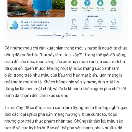
Có những màu chỉ cần xuất hiện trong một ly nước là người ta chưa
uống đã muốn hỏi: “Cái này làm từ gì vậy?”. Trong thế giới đồ uống,
màu đỏ của dâu, màu vàng của xoài hay màu xanh lá của matcha
đã quá đỗi quen thuộc. Nhưng một ly nước mang sắc xanh lam
biếc, trong trẻo như màu của bầu trời hay mặt biển, luôn mang lại
một sự tò mò khó tả. Khách hàng nhìn vào ly nước, ánh mắt họ
dừng lại lâu hơn một chút, và đó là khoảnh khắc người pha chế biết
mình đã chạm đến cảm xúc của họ.
Trước đây, để có được màu xanh lam ấy, người ta thường nghĩ ngay
đến các loại syrup pha sẵn mang hương vị blue curacao, hoặc
những giọt màu thực phẩm nhân tạo. Chúng rất tiện lợi, màu sắc
rực rỡ và cực kỳ bền bỉ. Bạn có thể pha với chanh, pha với sữa, để