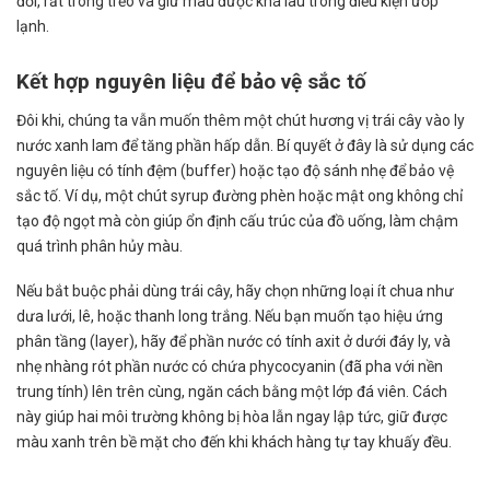
đới, rất trong trẻo và giữ màu được khá lâu trong điều kiện ướp
lạnh.
Kết hợp nguyên liệu để bảo vệ sắc tố
Đôi khi, chúng ta vẫn muốn thêm một chút hương vị trái cây vào ly
nước xanh lam để tăng phần hấp dẫn. Bí quyết ở đây là sử dụng các
nguyên liệu có tính đệm (buffer) hoặc tạo độ sánh nhẹ để bảo vệ
sắc tố. Ví dụ, một chút syrup đường phèn hoặc mật ong không chỉ
tạo độ ngọt mà còn giúp ổn định cấu trúc của đồ uống, làm chậm
quá trình phân hủy màu.
Nếu bắt buộc phải dùng trái cây, hãy chọn những loại ít chua như
dưa lưới, lê, hoặc thanh long trắng. Nếu bạn muốn tạo hiệu ứng
phân tầng (layer), hãy để phần nước có tính axit ở dưới đáy ly, và
nhẹ nhàng rót phần nước có chứa phycocyanin (đã pha với nền
trung tính) lên trên cùng, ngăn cách bằng một lớp đá viên. Cách
này giúp hai môi trường không bị hòa lẫn ngay lập tức, giữ được
màu xanh trên bề mặt cho đến khi khách hàng tự tay khuấy đều.