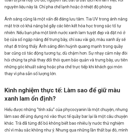
nguyên liệu này là: Chỉ pha chế lạnh hoặc ở nhiệt độ phòng.
Ánh sáng cũng là một vấn đề đáng lưu tâm. Tia UV trong ánh nắng
mặt trời có khả năng bẻ gãy các liên kết hóa học trong sắc tố tự
nhiên. Nếu bạn pha một bình nước xanh lam tuyệt đẹp và đặt nó ở
bệ cửa sổ ngập nắng để trưng bày, chỉ sau vài giờ, màu xanh ấy sẽ
nhạt đi trông thấy. Ánh sáng đèn huỳnh quang mạnh trong quầy
bar cũng có tác động tương tự, dù chậm hơn. Sự nhạy cảm này đòi
hỏi chúng ta phải thay đổi thói quen bảo quản và trưng bày, ưu tiên
những góc khuất sáng hoặc pha chế trực tiếp khi khách gọi món
thay vì pha sẵn số lượng lớn.
Kinh nghiệm thực tế: Làm sao để giữ màu
xanh lam ổn định?
Hiểu được những “tính xấu” của phycocyanin là một chuyện, nhưng
làm sao để ứng dụng nó vào thực tế quầy bar lại là một câu chuyện
khác. Trà đã từng đổ bỏ không biết bao nhiêu ly nước thử nghiệm
chỉ vì màu sắc không như ý. Nhưng qua những lần thất bại đó, mình