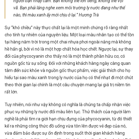
người bạn nhạy cảm. Bạn không thể lớn tiếng, không thể vội
vã. Bạn phải lắng nghe xem môi trường ly nước đang như thế
nào, thì màu xanh ấy mới chịu ở lại.” Hương Trà
Sự “khó chiều” này thực chất lại là một minh chứng rõ ràng nhất
cho tính tự nhiên của nguyên liệu. Một loại màu nhân tạo có thể tồn
tại hàng năm trời trong một chai nhựa phơi ngoài nắng mà không
hề hấn gì, bởi vì nó là một hợp chất hóa học chết. Ngược lại, sự thay
đổi của phycocyanin cho thấy nó là một thành phần hữu cơ, có
nguồn gốc từ sự sống. Đối với những khách hàng ngày càng quan
tâm đến sức khỏe và nguồn gốc thực phẩm, việc giải thích cho họ
hiểu tại sao màu xanh trong ly nước của họ có thể nhạt đi một chút
theo thời gian lại chính là một câu chuyện mang lại giá trị niềm tin
rất lớn.
Tuy nhiên, nói như vậy không có nghĩa là chúng ta chấp nhận việc
phục vụ những ly nước đổi màu liên tục. Thử thách của người làm
nghề là phải tìm ra giới hạn chịu đựng của phycocyanin, từ đó thiết
kế ra những công thức đồ uống vừa tôn lên được vẻ đẹp của nó,
vừa đảm bảo được sự ổn định trong suốt thời gian khách hàng