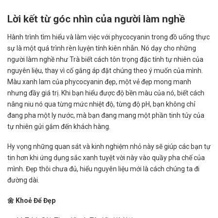
Lời kết từ góc nhìn của người làm nghề
Hành trình tìm hiểu và làm việc với phycocyanin trong đồ uống thực
sự là một quá trình rèn luyện tính kiên nhẫn. Nó dạy cho những
người làm nghề như Trà biết cách tôn trọng đặc tính tự nhiên của
nguyên liệu, thay vì cố gắng áp đặt chúng theo ý muốn của mình.
Màu xanh lam của phycocyanin đẹp, một vẻ đẹp mong manh
nhưng đầy giá trị. Khi bạn hiểu được độ bền màu của nó, biết cách
nâng niu nó qua từng mức nhiệt độ, từng độ pH, bạn không chỉ
đang pha một ly nước, mà bạn đang mang một phần tinh túy của
tự nhiên gửi gắm đến khách hàng.
Hy vọng những quan sát và kinh nghiệm nhỏ này sẽ giúp các bạn tự
tin hơn khi ứng dụng sắc xanh tuyệt vời này vào quầy pha chế của
mình. Đẹp thôi chưa đủ, hiểu nguyên liệu mới là cách chúng ta đi
đường dài.
🌼 Khoẻ Để Đẹp