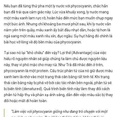
Nếu bạn đã từng thử pha một ly nước với phycocyanin, chắc hẳn
bạn đã trải qua cảm giác này: Lúc vừa khuấy xong, ly nước mang
một màu xanh lam rực rỡ, hoàn hảo đến mức bạn muốn chụp ngay
một bức ảnh. Nhưng chỉ khoảng ba mươi phút sau, khi ly nước vẫn
nằm yên trên quầy, màu xanh ấy bắt đầu nhạt dần, hoặc tệ hơn là
ngả sang một màu xanh rêu xỉn, đục ngầu. Sự hụt hẫng đó chính là
bài học vỡ lòng về độ bền màu của phycocyanin.
Tại sao nó lại “khó chiều” đến vậy? Lợi thế (Advantage) của việc
hiểu rõ nguyên nhân sẽ giúp chúng ta làm chủ được nguyên liệu
này, thay vì phó mặc cho may rủi. Như Trà đã nhắc đến ở trên,
phycocyanin là một protein. Cấu trúc phân tử của nó giữ được màu
xanh lam là nhờ vào một trạng thái cân bằng rất tinh tế. Khi trạng
thái cân bằng này bị phá vỡ bởi các tác nhân bên ngoài, phân tử sẽ
bị biến tính (denatured). Quá trình biến tính này làm thay đổi cách
phân tử hấp thụ và phản xạ ánh sáng, dẫn đến việc màu sắc bị thay
đổi hoặc mất đi hoàn toàn.
“Làm việc với phycocyanin giống như đang trò chuyện với một