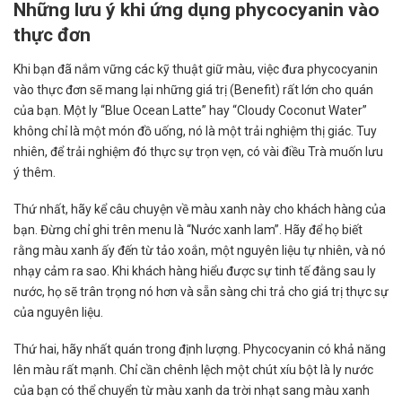
Những lưu ý khi ứng dụng phycocyanin vào
thực đơn
Khi bạn đã nắm vững các kỹ thuật giữ màu, việc đưa phycocyanin
vào thực đơn sẽ mang lại những giá trị (Benefit) rất lớn cho quán
của bạn. Một ly “Blue Ocean Latte” hay “Cloudy Coconut Water”
không chỉ là một món đồ uống, nó là một trải nghiệm thị giác. Tuy
nhiên, để trải nghiệm đó thực sự trọn vẹn, có vài điều Trà muốn lưu
ý thêm.
Thứ nhất, hãy kể câu chuyện về màu xanh này cho khách hàng của
bạn. Đừng chỉ ghi trên menu là “Nước xanh lam”. Hãy để họ biết
rằng màu xanh ấy đến từ tảo xoắn, một nguyên liệu tự nhiên, và nó
nhạy cảm ra sao. Khi khách hàng hiểu được sự tinh tế đằng sau ly
nước, họ sẽ trân trọng nó hơn và sẵn sàng chi trả cho giá trị thực sự
của nguyên liệu.
Thứ hai, hãy nhất quán trong định lượng. Phycocyanin có khả năng
lên màu rất mạnh. Chỉ cần chênh lệch một chút xíu bột là ly nước
của bạn có thể chuyển từ màu xanh da trời nhạt sang màu xanh