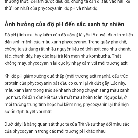
thưởng thức. Để làm được điều đó, chúng ta cần đi sâu vào hai “kẻ
thù” lớn nhất của phycocyanin: độ pH và nhiệt độ.
Ảnh hưởng của độ pH đến sắc xanh tự nhiên
Độ pH (tính axit hay kiềm của đồ uống) là yếu tố quyết định trực tiếp
đến sinh mệnh của màu xanh phycocyanin. Trong quầy pha chế,
chúng ta sử dụng rất nhiều nguyên liệu có tính axit cao như chanh,
tắc, chanh dây, hay các loại trà lên men như kombucha. Thật
không may, phycocyanin lại cực kỳ nhạy cảm với môi trường axit.
Khi độ pH giảm xuống quá thấp (môi trường axit mạnh), cấu trúc
protein của phycocyanin bắt đầu co cụm lại và đứt gãy. Lúc này,
màu xanh lam trong trẻo sẽ nhanh chóng chuyển sang màu xanh
lục nhạt, rồi dần dần kết tủa và mất màu hoàn toàn. Ngược lại, ở
môi trường trung tính hoặc hơi kiềm nhẹ, phycocyanin lại thể hiện
sự ổn định tuyệt vời nhất.
Dưới đây là bảng quan sát thực tế của Trà về sự thay đổi màu sắc
của phycocyanin trong các môi trường pH khác nhau: