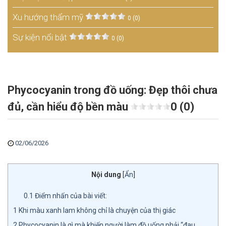
Xu hướng thẩm mỹ
0 (0)
Sự kiện nổi bật
0 (0)
Phycocyanin trong đồ uống: Đẹp thôi chưa
đủ, cần hiểu độ bền màu
0 (0)
02/06/2026
Nội dung
[
Ẩn
]
0.1
Điểm nhấn của bài viết:
1
Khi màu xanh lam không chỉ là chuyện của thị giác
2
Phycocyanin là gì mà khiến người làm đồ uống phải “đau