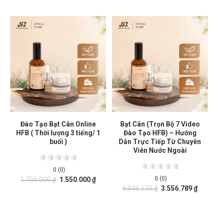
Đào Tạo Bạt Cân Online
Bạt Cân (Trọn Bộ 7 Video
HFB ( Thời lượng 3 tiếng/ 1
Đào Tạo HFB) – Hướng
buổi )
Dẫn Trực Tiếp Từ Chuyên
Viên Nước Ngoài
0 (0)
0 (0)
1.755.000
₫
1.550.000
₫
4.046.172
₫
3.556.789
₫