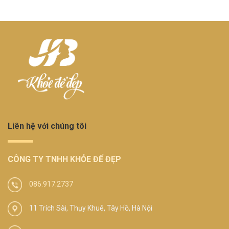
Liên hệ với chúng tôi
CÔNG TY TNHH KHỎE ĐỂ ĐẸP
086.917.2737
11 Trích Sài, Thụy Khuê, Tây Hồ, Hà Nội