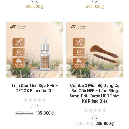
0 (0)
0 (0)
300.000
₫
345.000
₫
Tinh Dầu Thải Độc HFB –
Combo 3 Món Bộ Dụng Cụ
DETOX Essential Oil
Bạt Cân HFB – Làm Bằng
Sừng Trâu Được HFB Thiết
Kế Riêng Biệt
0 (0)
150.000
₫
135.000
₫
0 (0)
258.000
₫
235.000
₫