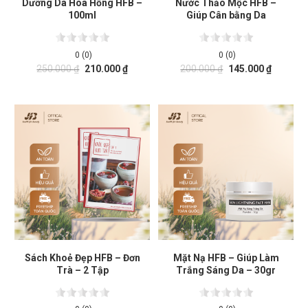
Dưỡng Da Hoa Hồng HFB –
Nước Thảo Mộc HFB –
100ml
Giúp Cân bằng Da
0 (0)
0 (0)
250.000
₫
210.000
₫
200.000
₫
145.000
₫
Sách Khoẻ Đẹp HFB – Đơn
Mặt Nạ HFB – Giúp Làm
Trà – 2 Tập
Trắng Sáng Da – 30gr