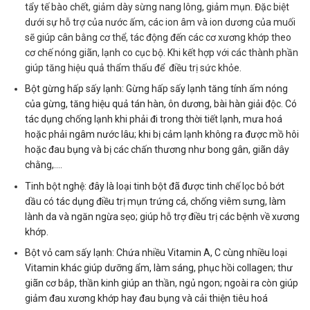
tẩy tế bào chết, giảm dày sừng nang lông, giảm mụn. Đặc biệt
dưới sự hỗ trợ của nước ấm, các ion âm và ion dương của muối
sẽ giúp cân bằng cơ thể, tác động đến các cơ xương khớp theo
cơ chế nóng giãn, lạnh co cục bộ. Khi kết hợp với các thành phần
giúp tăng hiệu quả thẩm thấu để điều trị sức khỏe.
Bột gừng hấp sấy lạnh: Gừng hấp sấy lạnh tăng tính ấm nóng
của gừng, tăng hiệu quả tán hàn, ôn dương, bài hàn giải độc. Có
tác dụng chống lạnh khi phải đi trong thời tiết lạnh, mưa hoá
hoặc phải ngâm nước lâu; khi bị cảm lạnh không ra được mồ hôi
hoặc đau bụng và bị các chấn thương như bong gân, giãn dây
chằng,….
Tinh bột nghệ: đây là loại tinh bột đã được tinh chế lọc bỏ bớt
dầu có tác dụng điều trị mụn trứng cá, chống viêm sưng, làm
lành da và ngăn ngừa sẹo; giúp hỗ trợ điều trị các bệnh về xương
khớp.
Bột vỏ cam sấy lạnh: Chứa nhiều Vitamin A, C cùng nhiều loại
Vitamin khác giúp dưỡng ẩm, làm sáng, phục hồi collagen; thư
giãn cơ bắp, thần kinh giúp an thần, ngủ ngon; ngoài ra còn giúp
giảm đau xương khớp hay đau bụng và cải thiện tiêu hoá