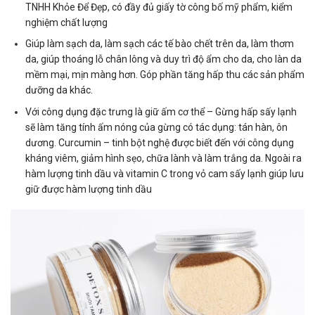
TNHH Khỏe Để Đẹp, có đầy đủ giấy tờ công bố mỹ phẩm, kiểm
nghiệm chất lượng
Giúp làm sạch da, làm sạch các tế bào chết trên da, làm thơm
da, giúp thoáng lỗ chân lông và duy trì độ ẩm cho da, cho làn da
mềm mại, mịn màng hơn. Góp phần tăng hấp thu các sản phẩm
dưỡng da khác.
Với công dụng đặc trưng là giữ ấm cơ thể – Gừng hấp sấy lạnh
sẽ làm tăng tính ấm nóng của gừng có tác dụng: tán hàn, ôn
dương. Curcumin – tinh bột nghệ được biết đến với công dụng
kháng viêm, giảm hình sẹo, chữa lành và làm trắng da. Ngoài ra
hàm lượng tinh dầu và vitamin C trong vỏ cam sấy lạnh giúp lưu
giữ được hàm lượng tinh dầu