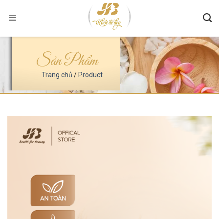
Skip
to
content
Sản Phẩm
Trang chủ
/
Product