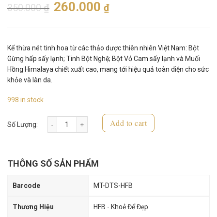
260.000
350.000
₫
₫
Kế thừa nét tinh hoa từ các thảo dược thiên nhiên Việt Nam: Bột
Gừng hấp sấy lạnh; Tinh Bột Nghệ; Bột Vỏ Cam sấy lạnh và Muối
Hồng Himalaya chiết xuất cao, mang tới hiệu quả toàn diện cho sức
khỏe và làn da.
998 in stock
Add to cart
Muối Tắm HFB - Muối Gừng - Detox Salt quantity
THÔNG SỐ SẢN PHẨM
Barcode
MT-DTS-HFB
Thương Hiệu
HFB - Khoẻ Để Đẹp